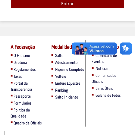
Entrar
A Federação
Modalidades
Comunicação
O Hipismo
Salto
Calendário de
Eventos
Diretoria
Adestramento
Notícias
Regulamentos
Hipismo Completo
Comunicados
Taxas
Volteio
Oficiais
Portal da
Enduro Equestre
Links Úteis
Transparência
Ranking
Galeria de Fotos
Passaporte
Salto Iniciante
Formulários
Política da
Qualidade
Quadro de Oficiais