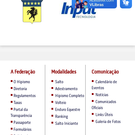
A Federação
Modalidades
Comunicação
O Hipismo
Salto
Calendário de
Eventos
Diretoria
Adestramento
Notícias
Regulamentos
Hipismo Completo
Comunicados
Taxas
Volteio
Oficiais
Portal da
Enduro Equestre
Links Úteis
Transparência
Ranking
Galeria de Fotos
Passaporte
Salto Iniciante
Formulários